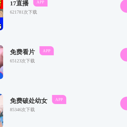
组赛、淘汰赛、半决赛和决赛，最终产生了冠亚季军。“红蓝工程”
了不少球迷观战，他们将目光紧紧锁定在快速飞动的足球上，呐
霖以进6球获得了本次比赛的“最佳射手”。本次比赛不仅展示了
省高校省级校园足球俱乐部，球队多次在学校新生杯足球赛、联赛杯
的重要体现。
9号学院楼