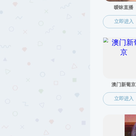
研究生招生
毕业生就业
科学研究
学术团队
科技成果
科研进展
校友之家
历届班主任
历届本科生
历届研究生
历届博士生
校友邀请函
校友捐赠
群团组织
工会
妇联
团委
内网办公
学院发文
党委发文
党委会纪要