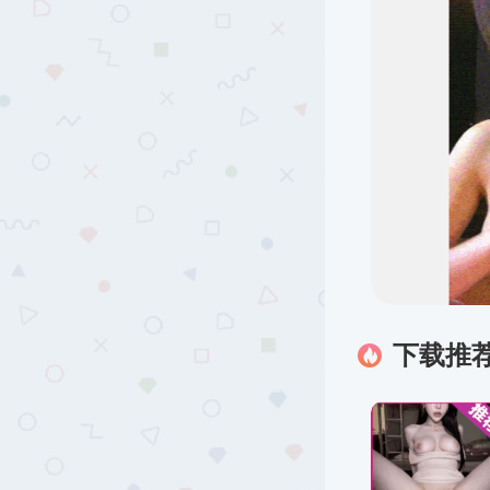
党政联席会纪要
专题会议纪要
公示
信息查询
重要文件
服务指南
下载中心
实用信息
快速通道
国家工程技术研究中心
清廉化材“码”上监督
实验教学中心
样板党支部
会议室预约
下载中心
91吃瓜动态
91吃瓜动态
通知公告
学术讲座
学术天地
学者风范