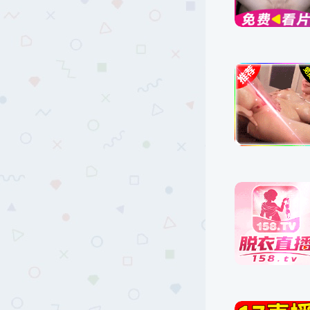
学子风采
学者风范
91吃瓜动态
91吃瓜动态
通知公告
学术讲座
学术天地
学者风范
学子风采
喜讯！91吃瓜 “红蓝工程”足球队 勇夺校2
来源： 发布时间：2023-10-29 浏览：
10月29日，浙江农林大学2023年新生杯足球比赛在衣锦校区